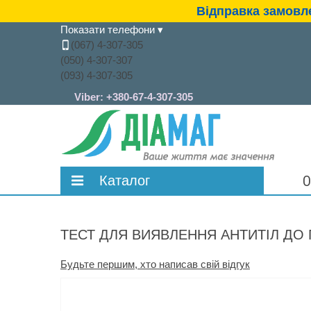
Відправка замовле
Показати телефони
▾
(067) 4-307-305
(050) 4-307-307
(093) 4-307-305
Viber:
+380-67-4-307-305
Каталог
О
Глюкометри
Тест-смужки
ТЕСТ ДЛЯ ВИЯВЛЕННЯ АНТИТІЛ ДО 
Голки для шприц-ручок та шприци
Будьте першим, хто написав свій відгук
Ланцети та автопрокаливателі
інсулінові
Експрес-аналізатори