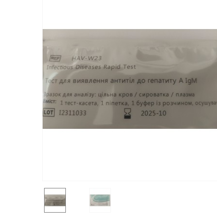
Контактні лінзи
Пов'язки
Катетери
Експрес-тести
COVID-19