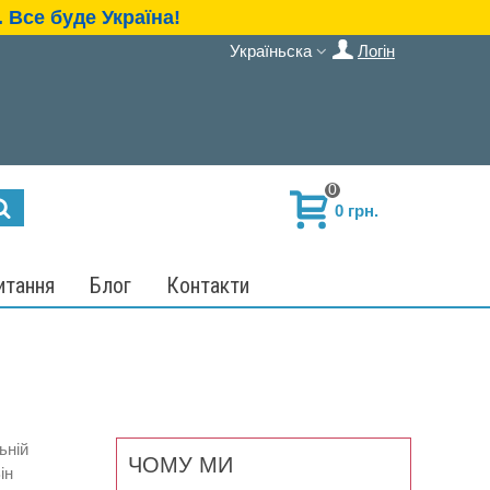
 Все буде Україна!
Україньска
Логін
0
0 грн.
итання
Блог
Контакти
ьній
ЧОМУ МИ
ін