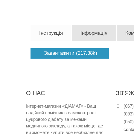
Інструкція
Інформація
Ком
Завантажити (217.38k)
О НАС
ЗВ'ЯЖ
Інтернет
-
магазин
«
ДІАМАГ
»
-
Ваш
(067)
надійний
помічник
в
самоконтролі
(093)
цукрового
діабету
за
межами
(050)
медичного закладу
,
а
також
місце
,
де
cont
ви
зможете
купити
все
необхідне
для