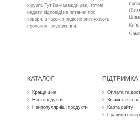
прос
хірургії
.
Тут
Вам
завжди
раді
,
готові
(Визв
надати
відповіді
на
питання
про
Шима
товари
,
а
також
з
радістю
вислухають
Київ,
прохання
і
зауваження
.
Само
КАТАЛОГ
ПІДТРИМКА
Краща ціна
Оплата та дос
Нові продукти
Зв'яжіться з н
Найпопулярніші продукти
Карта сайту
Правила повер
© 2013-2026 Діамаг. Всі права захищені.