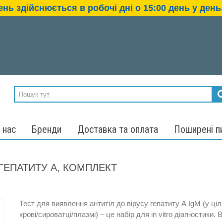
нь здійснюється в робочі дні о 15:00 день у день.
 нас
Бренди
Доставка та оплата
Поширені п
ГЕПАТИТУ A, КОМПЛЕКТ
Тест для виявлення антитіл до вірусу гепатиту А IgM (у ціл
крові/сироватці/плазмі) – це набір для in vitro діагностики. В