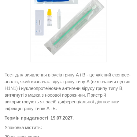
Тест для виявлення вірусів грипу А і В - це якісний експрес-
аналіз, який визначає вірус грипу типу A (включаючи підтип
H1N1) і нуклеопротеіновие антигени вірусу грипу типу B,
витягнуті з мазка з носової порожнини.
Пристрій
використовують як засіб диференціальної діагностики
інфекції грипу типів A і B.
Термін придатності 19.07.2027.
Упаковка містить:
20шт.
тест-касет