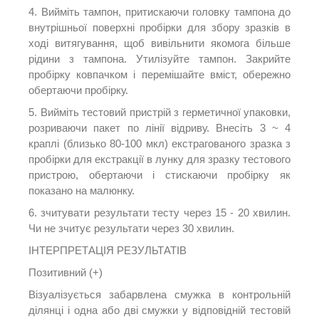
4. Вийміть тампон, притискаючи головку тампона до
внутрішньої поверхні пробірки для збору зразків в
ході витягування, щоб вивільнити якомога більше
рідини з тампона.
Утилізуйте тампон.
Закрийте
пробірку ковпачком і перемішайте вміст, обережно
обертаючи пробірку.
5. Вийміть тестовий пристрій з герметичної упаковки,
розриваючи пакет по лінії відриву.
Внесіть 3 ~ 4
краплі (близько 80-100 мкл) екстрагованого зразка з
пробірки для екстракції в лунку для зразку тестового
пристрою, обертаючи і стискаючи пробірку як
показано на малюнку.
6. зчитувати результати тесту через 15 - 20 хвилин.
Чи не зчитує результати через 30 хвилин.
ІНТЕРПРЕТАЦІЯ РЕЗУЛЬТАТІВ
Позитивний (+)
Візуалізується забарвлена ​​смужка в контрольній
ділянці і одна або дві смужки у відповідній тестовій