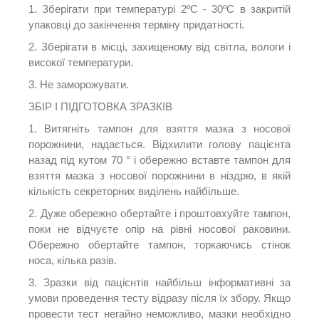
1. Зберігати при температурі 2ºC - 30ºC в закритій
упаковці до закінчення терміну придатності.
2. Зберігати в місці, захищеному від світла, вологи і
високої температури.
3. Не заморожувати.
ЗБІР І ПІДГОТОВКА ЗРАЗКІВ
1. Витягніть тампон для взяття мазка з носової
порожнини, надається.
Відхилити голову пацієнта
назад під кутом 70 ° і обережно вставте тампон для
взяття мазка з носової порожнини в ніздрю, в якій
кількість секреторних виділень найбільше.
2. Дуже обережно обертайте і проштовхуйте тампон,
поки не відчуєте опір на рівні носової раковини.
Обережно обертайте тампон, торкаючись стінок
носа, кілька разів.
3. Зразки від пацієнтів найбільш інформативні за
умови проведення тесту відразу після їх збору.
Якщо
провести тест негайно неможливо, мазки необхідно