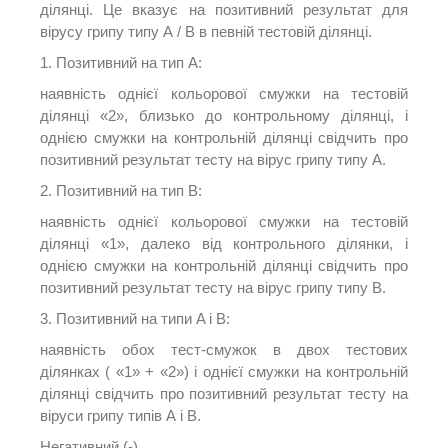
ділянці.
Це вказує на позитивний результат для
вірусу грипу типу А / В в певній тестовій ділянці.
1. Позитивний на тип А:
наявність однієї кольорової смужки на тестовій
ділянці «2», близько до контрольному ділянці, і
однією смужки на контрольній ділянці свідчить про
позитивний результат тесту на вірус грипу типу А.
2. Позитивний на тип B:
наявність однієї кольорової смужки на тестовій
ділянці «1», далеко від контрольного ділянки, і
однією смужки на контрольній ділянці свідчить про
позитивний результат тесту на вірус грипу типу B.
3. Позитивний на типи A і B:
наявність обох тест-смужок в двох тестових
ділянках ( «1» + «2») і однієї смужки на контрольній
ділянці свідчить про позитивний результат тесту на
віруси грипу типів А і B.
Негативний (-)