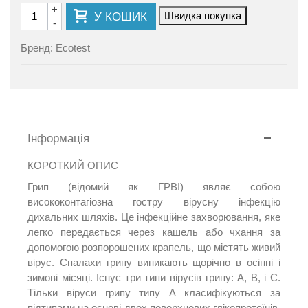
+
Швидка покупка
У КОШИК
-
Бренд:
Ecotest
Інформація
КОРОТКИЙ ОПИС
Грип (відомий як ГРВІ) являє собою
висококонтагіозна гостру вірусну інфекцію
дихальних шляхів.
Це інфекційне захворювання, яке
легко передається через кашель або чхання за
допомогою розпорошених крапель, що містять живий
вірус.
Спалахи грипу виникають щорічно в осінні і
зимові місяці.
Існує три типи вірусів грипу: A, B, і C.
Тільки віруси грипу типу A класифікуються за
підтипами на основі двох поверхневих глікопротеїнів,