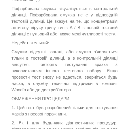
Пофарбована смужка візуалізується в контрольній
ділянці.
Пофарбована смужка не є у відповідній
тестовій ділянці.
Це вказує на те, що концентрація
антигену вірусу грипу типів А / В в певній тестовій
ділянці є нульовий або нижче межі чутливості тесту.
Недейстівтельний:
Смужки відсутні взагалі, або смужка з'являється
тільки в тестовій ділянці, а в контрольній ділянці
відсутня.
Повторіть тестування зразка з
використанням іншого тестового набору.
Якщо
провести тест знову не вдається, зверніться будь
ласка, в службу технічної підтримки в компанії
Wondfo або до дистриб'ютора.
ОБМЕЖЕННЯ ПРОЦЕДУРИ
1. Цей тест був розроблений тільки для тестування
мазків з носової порожнини.
2. Як і для будь-яких діагностичних процедур,