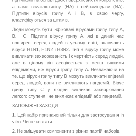
а саме гемаглютиніну (HA) і нейрамінідази (NA).
Підтипи вірусів грипу A і B, в свою чергу,
класифікуються за штамів.
Люди можуть бути інфіковані вірусами грипу типу A,
B, і C. Підтипи вірусу грипу A, які в даний час
поширені серед людей в усьому світі, включають
віруси H1N1, H1N2 і H3N2.
Тип B вірусу грипу може
викликати захворюваність і смертність серед людей,
але в цілому він асоціюється з менш тяжкими
епідеміями, ніж віруси грипу типу А. Незважаючи на
те, що віруси грипу типу В можуть викликати епідемії
серед людей, вони не викликають пандемій.
Вірус
грипу типу С у людей викликає захворювання
легкого ступеня і не викликає епідемій або пандемій.
ЗАПОБІЖНІ ЗАХОДИ
1. Цей набір призначений тільки для застосування in
vitro.
Чи не ковтати.
2. Не змішувати компоненти з різних партій наборів.