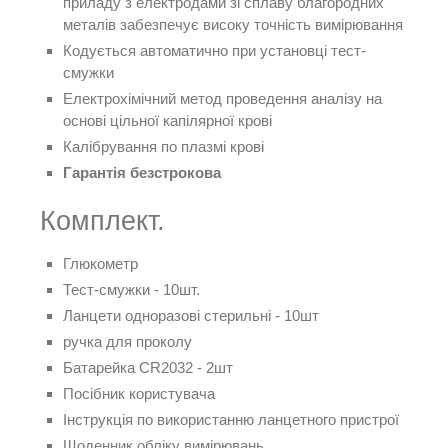
приладу з електродами зі сплаву благородних
металів забезпечує високу точність вимірювання
Кодується автоматично при установці тест-
смужки
Електрохімічний метод проведення аналізу на
основі цільної капілярної крові
Калібрування по плазмі крові
Гарантія безстрокова
Комплект.
Глюкометр
Тест-смужки - 10шт.
Ланцети одноразові стерильні - 10шт
ручка для проколу
Батарейка CR2032 - 2шт
Посібник користувача
Інструкція по використанню ланцетного пристрої
Щоденник обліку вимірювань