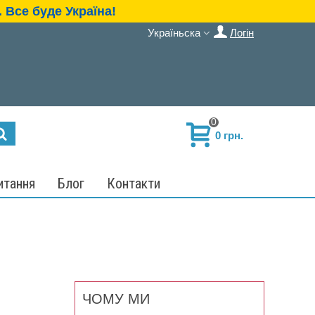
 Все буде Україна!
Україньска
Логін
0
0 грн.
итання
Блог
Контакти
ЧОМУ МИ