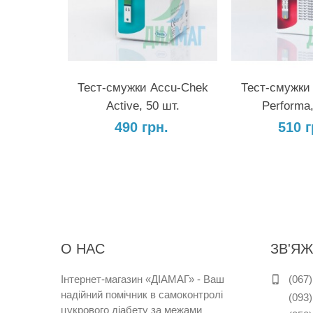
У Кошик
У 
Тест-смужки Accu-Chek
Тест-смужки
Active, 50 шт.
Performa,
490 грн.
510 г
О НАС
ЗВ'ЯЖ
Інтернет
-
магазин
«
ДІАМАГ
»
-
Ваш
(067)
надійний
помічник
в
самоконтролі
(093)
цукрового
діабету
за
межами