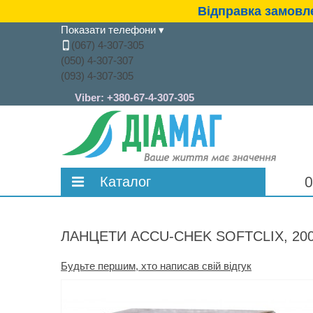
Відправка замовле
Показати телефони
▾
(067) 4-307-305
(050) 4-307-307
(093) 4-307-305
Viber:
+380-67-4-307-305
Каталог
О
Глюкометри
Тест-смужки
ЛАНЦЕТИ ACCU-CHEK SOFTCLIX, 200
Голки для шприц-ручок та шприци
Будьте першим, хто написав свій відгук
Ланцети та автопрокаливателі
інсулінові
Експрес-аналізатори