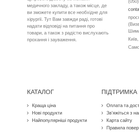
(050)
медичного закладу
,
а
також
місце
,
де
cont
ви
зможете
купити
все
необхідне
для
прос
хірургії
.
Тут
Вам
завжди
раді
,
готові
(Визв
надати
відповіді
на
питання
про
Шима
товари
,
а
також
з
радістю
вислухають
Київ,
прохання
і
зауваження
.
Само
КАТАЛОГ
ПІДТРИМКА
Краща ціна
Оплата та дос
Нові продукти
Зв'яжіться з н
Найпопулярніші продукти
Карта сайту
Правила повер