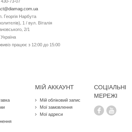
 430-73-07
act@diamag.com.ua
п. Георгія Нарбута
олителів), 1 / вул. Віталія
новського, 2/1
 Україна
вивіз працює з 12:00 до 15:00
МІЙ АККАУНТ
СОЦІАЛЬНІ
МЕРЕЖІ
тавка
Мій обліковий запис
ами
Мої замовлення
Мої адреси
нення