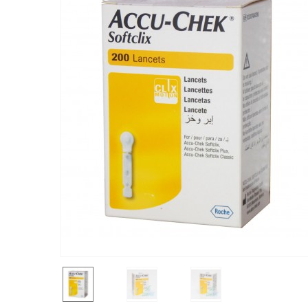
Контактні лінзи
Пов'язки
Катетери
Експрес-тести
COVID-19