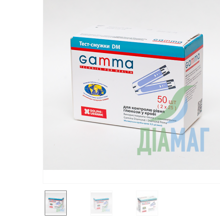
Контактні лінзи
Пов'язки
Катетери
Експрес-тести
COVID-19