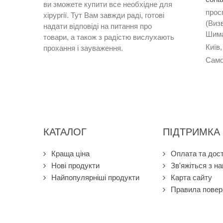
ви
зможете
купити
все
необхідне
для
прос
хірургії
.
Тут
Вам
завжди
раді
,
готові
(Визв
надати
відповіді
на
питання
про
Шима
товари
,
а
також
з
радістю
вислухають
Київ,
прохання
і
зауваження
.
Само
КАТАЛОГ
ПІДТРИМКА
Краща ціна
Оплата та дос
Нові продукти
Зв'яжіться з н
Найпопулярніші продукти
Карта сайту
Правила повер