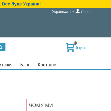
 Все буде Україна!
Україньска
Логін
0
0 грн.
итання
Блог
Контакти
ЧОМУ МИ