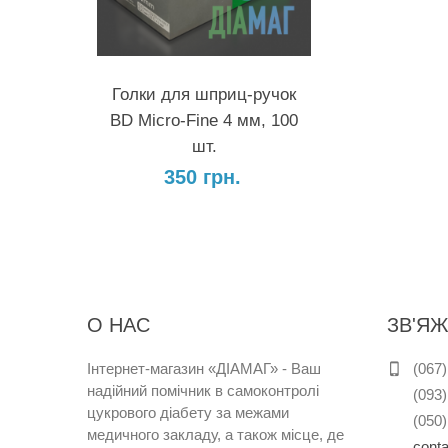
У Кошик
Голки для шприц-ручок
BD Micro-Fine 4 мм, 100
шт.
350 грн.
О НАС
ЗВ'ЯЖ
Інтернет
-
магазин
«
ДІАМАГ
»
-
Ваш
(067)
надійний
помічник
в
самоконтролі
(093)
цукрового
діабету
за
межами
(050)
медичного закладу
,
а
також
місце
,
де
cont