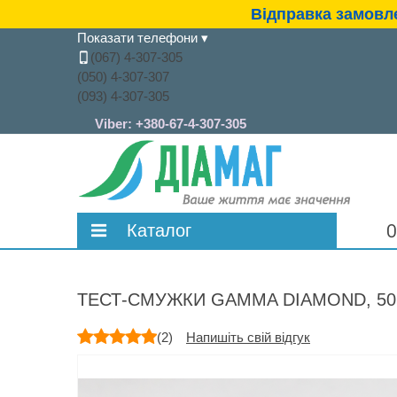
Відправка замовле
Показати телефони
▾
(067) 4-307-305
(050) 4-307-307
(093) 4-307-305
Viber:
+380-67-4-307-305
Каталог
О
Глюкометри
Тест-смужки
ТЕСТ-СМУЖКИ GAMMA DIAMOND, 50
Голки для шприц-ручок та шприци
(
2
)
Напишіть свій відгук
Ланцети та автопрокаливателі
інсулінові
Експрес-аналізатори